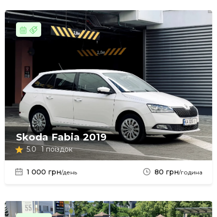
Skoda Fabia 2019
5.0
1 поїздок
1 000 грн
80 грн
/день
/година