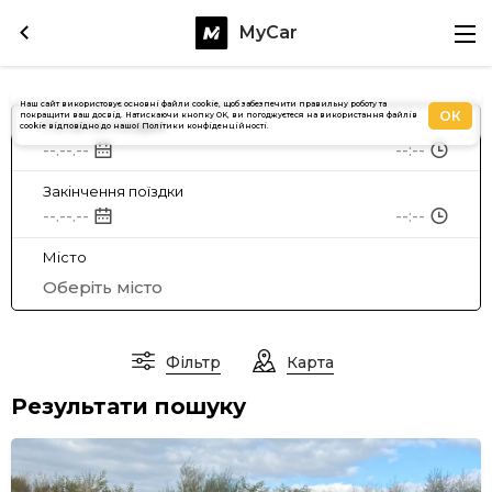
MyCar
Наш сайт використовує основні файли cookie, щоб забезпечити правильну роботу та
ОК
покращити ваш досвід. Натискаючи кнопку OK, ви погоджуєтеся на використання файлів
Початок поїздки
cookie відповідно до нашої Політики конфіденційності.
--.--.--
--:--
Закінчення поїздки
--.--.--
--:--
Місто
Оберiть мiсто
Фільтр
Карта
Результати пошуку