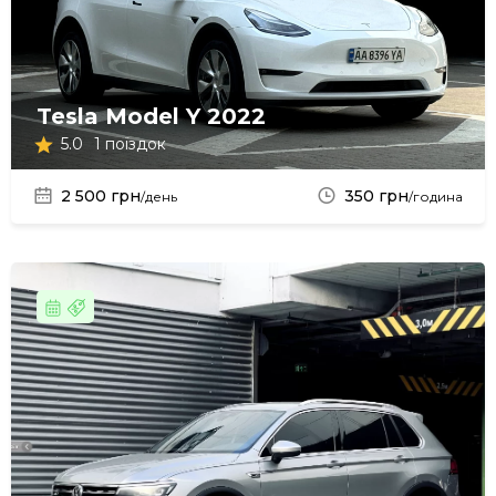
Tesla Model Y 2022
5.0
1 поїздок
2 500 грн
350 грн
/день
/година