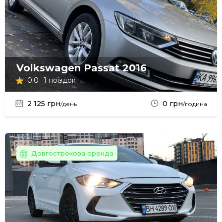
Volkswagen Passat 2016
0.0
1 поїздок
2 125 грн
0 грн
/день
/година
Довгострокова оренда