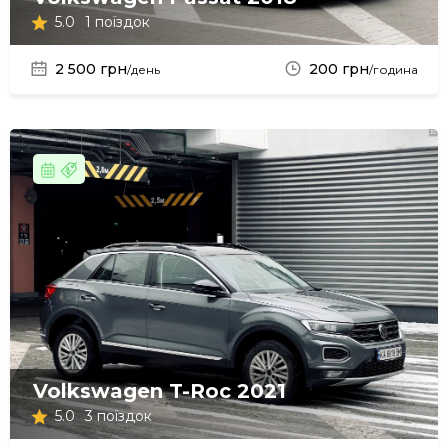
5.0
1 поїздок
2 500 грн
200 грн
/день
/година
Volkswagen T-Roc 2021
5.0
3 поїздок