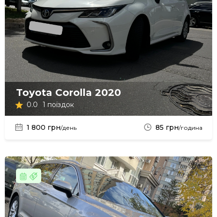
Toyota Corolla 2020
0.0
1 поїздок
1 800 грн
85 грн
/день
/година