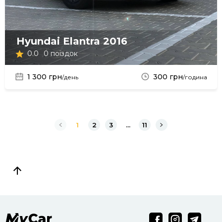
Hyundai Elantra 2016
0.0
0 поїздок
1 300 грн
300 грн
/день
/година
1
2
3
...
11